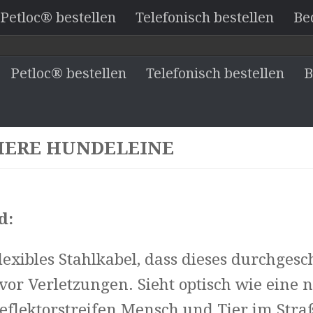
Petloc® bestellen
Telefonisch bestellen
Be
Petloc® bestellen
Telefonisch bestellen
B
CHERE HUNDELEINE
d:
lexibles Stahlkabel, dass dieses durchges
vor Verletzungen. Sieht optisch wie eine
 Reflektorstreifen Mensch und Tier im Str