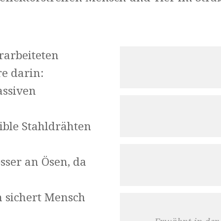
rarbeiteten
re darin:
assiven
xible Stahldrähten
sser an Ösen, da
en sichert Mensch